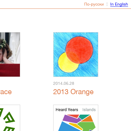
⋮
2014.06.28
race
2013 Orange