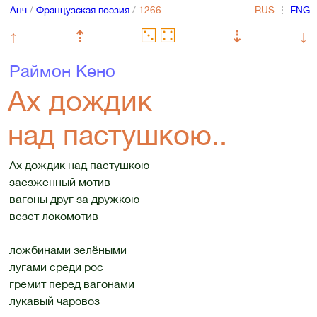
Анч
/
Французская поэзия
/
⋮
↑
⇡
⇣
↓
Раймон Кено
Ах дождик
над пастушкою..
Ах дождик над пастушкою
заезженный мотив
вагоны друг за дружкою
везет локомотив
ложбинами зелёными
лугами среди рос
гремит перед вагонами
лукавый чаровоз