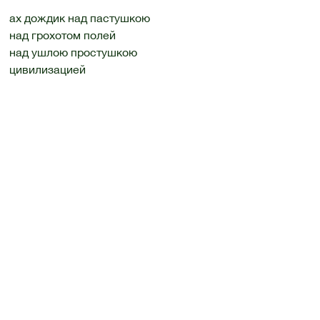
ах дождик над пастушкою
над грохотом полей
над ушлою простушкою
цивилизацией