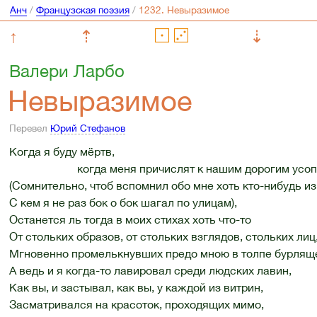
Анч
/
Французская поэзия
/
↑
⇡
⇣
Валери Ларбо
Невыразимое
Перевел
Юрий Стефанов
Когда я буду мёртв,
когда меня причислят к нашим дорогим усо
(Сомнительно, чтоб вспомнил обо мне хоть кто-нибудь из 
С кем я не раз бок о бок шагал по улицам),
Останется ль тогда в моих стихах хоть что-то
От стольких образов, от стольких взглядов, стольких лиц
Мгновенно промелькнувших предо мною в толпе бурлящ
А ведь и я когда-то лавировал среди людских лавин,
Как вы, и застывал, как вы, у каждой из витрин,
Засматривался на красоток, проходящих мимо,