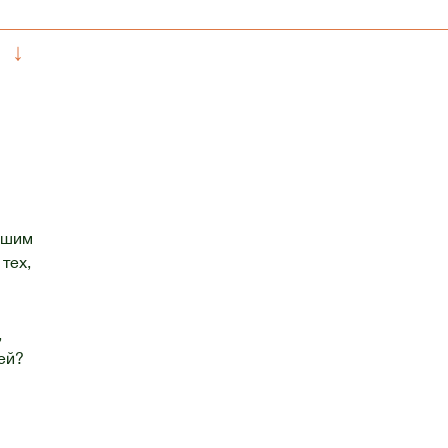
↓
пшим
тех,
,
ей?