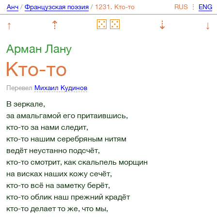
Анч
/
Французская поэзия
/
⋮
↑
⇡
⇣
↓
Арман Лану
Кто-то
Перевел
Михаил Кудинов
В зеркале,
за амальгамой его притаившись,
кто-то за нами следит,
кто-то нашим серебряным нитям
ведёт неустанно подсчёт,
кто-то смотрит, как скальпель морщин
на висках наших кожу сечёт,
кто-то всё на заметку берёт,
кто-то облик наш прежний крадёт
кто-то делает то же, что мы,