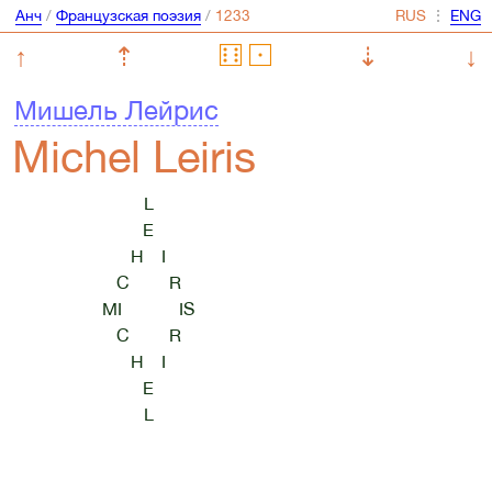
Анч
/
Французская поэзия
/
⋮
↑
⇡
⇣
↓
Мишель Лейрис
Michel Leiris
L
E
H I
C R
MI IS
C R
H I
E
L