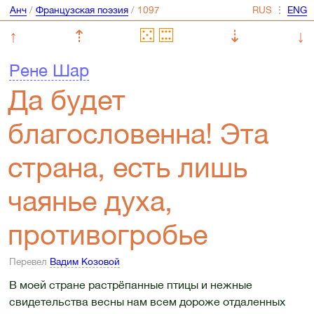
Анч
/
Французская поэзия
/
⋮
↑
⇡
⇣
↓
Рене Шар
Да будет
благословенна! Эта
страна, есть лишь
чаянье духа,
противогробье
Перевел
Вадим Козовой
В моей стране растрёпанные птицы и нежные
свидетельства весны нам всем дороже отдаленных