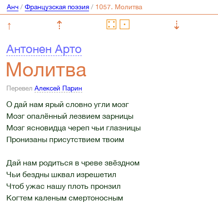
Анч
/
Французская поэзия
/
↑
⇡
⇣
Антонен Арто
Молитва
Перевел
Алексей Парин
О дай нам ярый словно угли мозг
Мозг опалённый лезвием зарницы
Мозг ясновидца череп чьи глазницы
Пронизаны присутствием твоим
Дай нам родиться в чреве звёздном
Чьи бездны шквал изрешетил
Чтоб ужас нашу плоть пронзил
Когтем каленым смертоносным