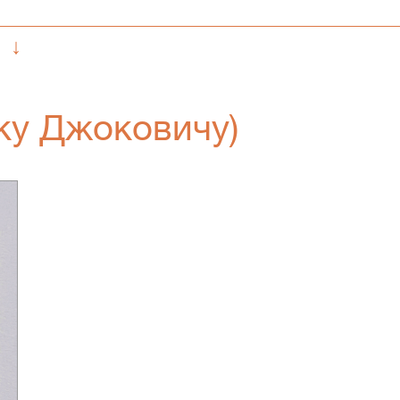
↓
ку Джоковичу)