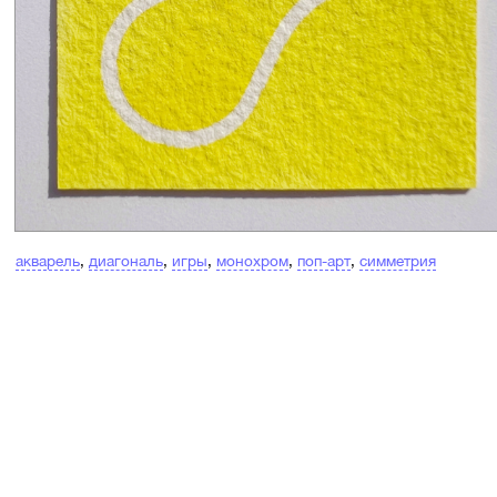
акварель
,
диагональ
,
игры
,
монохром
,
поп-арт
,
симметрия