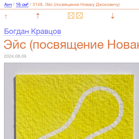
Анч
/
16 см²
/
↑
⇡
⇣
Богдан Кравцов
Эйс (посвящение Нова
2024.08.09