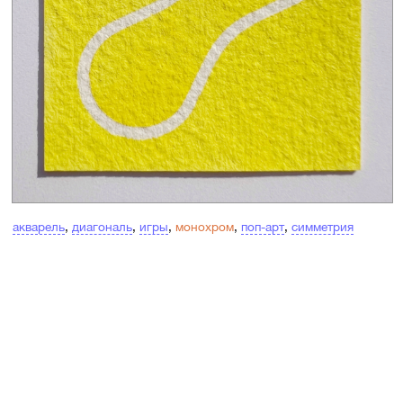
акварель
,
диагональ
,
игры
,
монохром
,
поп-арт
,
симметрия