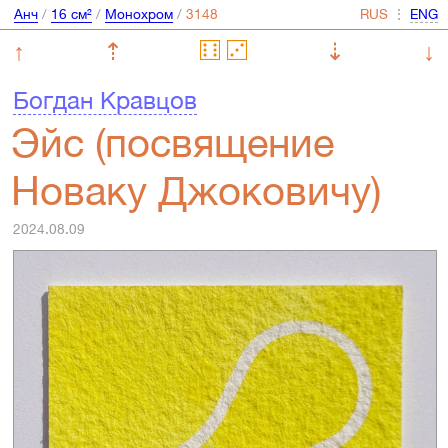
Анч
/
16 см²
/
Монохром
/
⋮
↑
⇡
⇣
↓
Богдан Кравцов
Эйс (посвящение
Новаку Джоковичу)
2024.08.09