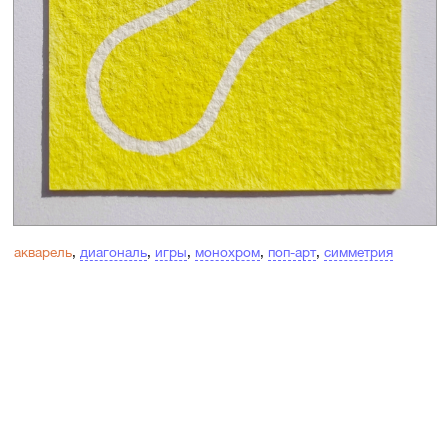
акварель
,
диагональ
,
игры
,
монохром
,
поп-арт
,
симметрия