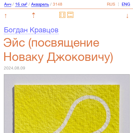
Анч
/
16 см²
/
Акварель
/
⋮
↑
⇡
↓
Богдан Кравцов
Эйс (посвящение
Новаку Джоковичу)
2024.08.09