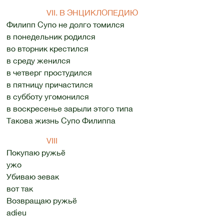
VII. В ЭНЦИКЛОПЕДИЮ
Филипп Супо не долго томился
в понедельник родился
во вторник крестился
в среду женился
в четверг простудился
в пятницу причастился
в субботу угомонился
в воскресенье зарыли этого типа
Такова жизнь Супо Филиппа
VIII
Покупаю ружьё
ужо
Убиваю зевак
вот так
Возвращаю ружьё
adieu