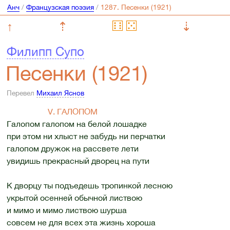
Анч
/
Французская поэзия
/
↑
⇡
⇣
Филипп Супо
Песенки (1921)
Перевел
Михаил Яснов
V. ГАЛОПОМ
Галопом галопом на белой лошадке
при этом ни хлыст не забудь ни перчатки
галопом дружок на рассвете лети
увидишь прекрасный дворец на пути
К дворцу ты подъедешь тропинкой лесною
укрытой осенней обычной листвою
и мимо и мимо листвою шурша
совсем не для всех эта жизнь хороша