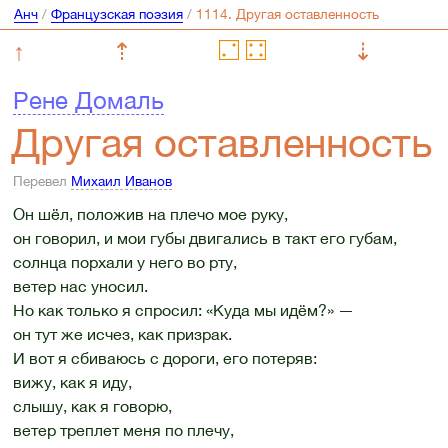
Анч
/
Французская поэзия
/
↑
⇡
⇣
Рене Домаль
Другая оставленность
Перевел
Михаил Иванов
Он шёл, положив на плечо мое руку,
он говорил, и мои губы двигались в такт его губам,
солнца порхали у него во рту,
ветер нас уносил.
Но как только я спросил: «Куда мы идём?» —
он тут же исчез, как призрак.
И вот я сбиваюсь с дороги, его потеряв:
вижу, как я иду,
слышу, как я говорю,
ветер треплет меня по плечу,