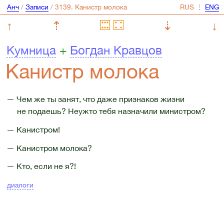
Анч
/
Записи
/
⋮
↑
⇡
⇣
↓
Кумница
+
Богдан Кравцов
Канистр молока
— Чем же ты занят, что даже признаков жизни
не подаешь? Неужто тебя назначили министром?
— Канистром!
— Канистром молока?
— Кто, если не я?!
диалоги