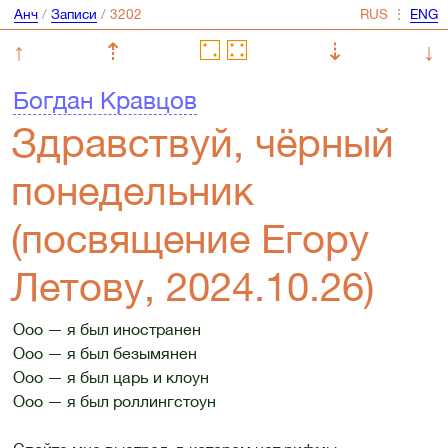
Анч
/
Записи
/
⋮
↑
⇡
⇣
↓
Богдан Кравцов
Здравствуй, чёрный
понедельник
(посвящение Егору
Летову, 2024.10.26)
Ооо — я был иностранен
Ооо — я был безымянен
Ооо — я был царь и клоун
Ооо — я был роллингстоун