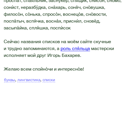
проспа́т, спая́льник, засну́кер, спя́щик, снисо́н, сно́мб,
сони́ст, неразбу́дка, сна́харь, соня́ч, сно́вушка,
филосо́н, со́нька, спросо́н, воснецо́в, сно́вости,
поспа́тыч, вспя́чка, восна́х, присни́л, снове́д,
засыпа́йка, спля́шка, поспи́сок
Сейчас названия списков на моём сайте скучные
и трудно запоминаются, а
роль спя́льца
мастерски
исполняет мой друг Игорь Бахарев.
Желаю всем спойно́чи и интересно́в!
буквы
,
лингвистика
,
списки