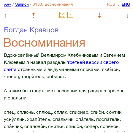
Анч
/
Записи
/
⋮
↑
⇡
⇣
↓
Богдан Кравцов
Восноминания
Вдохновлённый Велимиром Хлебниковым и Евгением
Клюевым я назвал разделы
третьей версии своего
сайта
странными и выдуманными словами: люба́рь,
чтене́ц, твори́тель, собира́т.
А таким был шорт-лист названий для раздела про сны
и спальни:
спец, сплюнь, сплющ, спляк, спионе́р, спио́н, со́нтик,
усну́ллин, храпи́тель, спа́льчик, спа́тель, поспа́тель,
спа́нчик, спалови́н, снитьё, списо́н, сопёр, сопёнок,