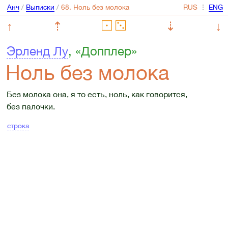
Анч
/
Выписки
/
⋮
↑
⇡
⇣
↓
Эрленд Лу
, «Допплер»
Ноль без молока
Без молока она, я то есть, ноль, как говорится,
без палочки.
строка