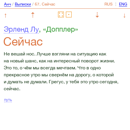
Анч
/
Выписки
/
⋮
↑
⇡
⇣
↓
Эрленд Лу
, «Допплер»
Сейчас
Не вешай нос. Лучше взгляни на ситуацию как
на новый шанс, как на интересный поворот жизни.
Это то, о чём мы всегда мечтаем. Что в одно
прекрасное утро мы свернём на дорогу, о которой
и думать не думали. Грегус, у тебя это утро сегодня,
сейчас.
путь