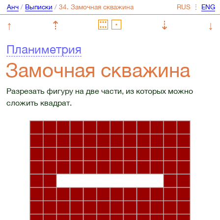
Анч
/
Выписки
/
⋮
↑
⇡
⇣
↓
Планиметрия
Замочная скважина
Разрезать фигуру на две части, из которых можно
сложить квадрат.