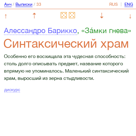
Анч
/
Выписки
/
⋮
↑
⇡
⇣
↓
Алессандро Барикко
, «Зáмки гнева»
Синтаксический храм
Особенно его восхищала эта чудесная способность:
столь долго описывать предмет, название которого
впрямую не упоминалось. Маленький синтаксический
храм, выросший из зерна стыдливости.
дискурс