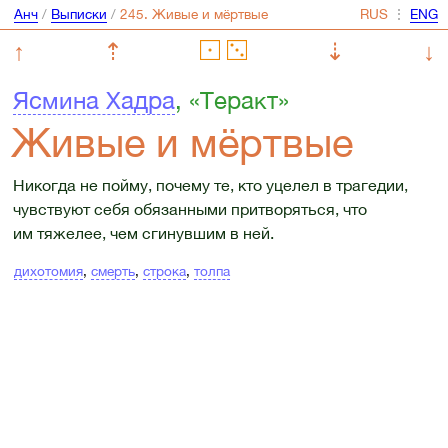
Анч
/
Выписки
/
⋮
↑
⇡
⇣
↓
Ясмина Хадра
, «Теракт»
Живые и мёртвые
Никогда не пойму, почему те, кто уцелел в трагедии,
чувствуют себя обязанными притворяться, что
им тяжелее, чем сгинувшим в ней.
дихотомия
,
смерть
,
строка
,
толпа