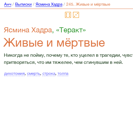
Анч
/
Выписки
/
Ясмина Хадра
/
Ясмина Хадра
, «Теракт»
Живые и мёртвые
Никогда не пойму, почему те, кто уцелел в трагедии, чу
притворяться, что им тяжелее, чем сгинувшим в ней.
дихотомия
,
смерть
,
строка
,
толпа