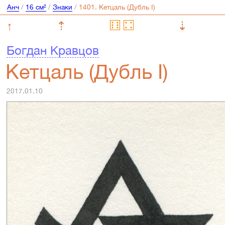
Анч
/
16 см²
/
Знаки
/
↑
⇡
⇣
Богдан Кравцов
Кетцаль (Дубль I)
2017.01.10