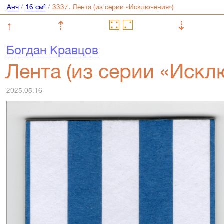
Анч
/
16 см²
/
↑
⇡
⇣
Богдан Кравцов
Лента (из серии «Искл
2025.05.16