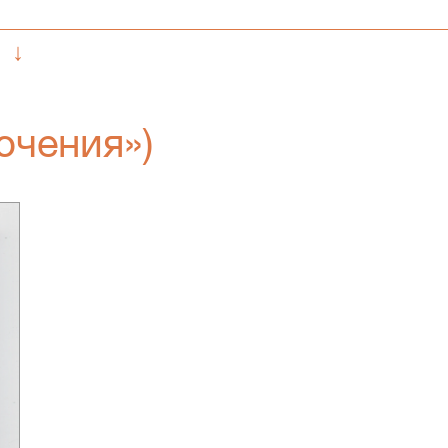
↓
ючения»)