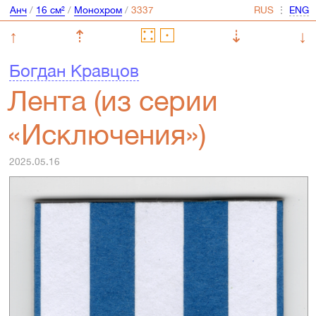
Анч
/
16 см²
/
Монохром
/
⋮
↑
⇡
⇣
↓
Богдан Кравцов
Лента (из серии
«Исключения»)
2025.05.16