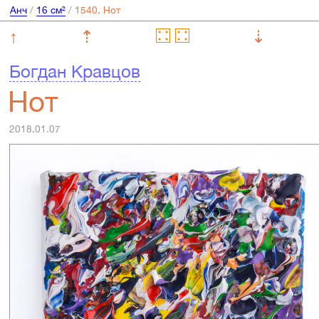
Анч
/
16 см²
/
↑
⇡
⇣
Богдан Кравцов
Нот
2018.01.07