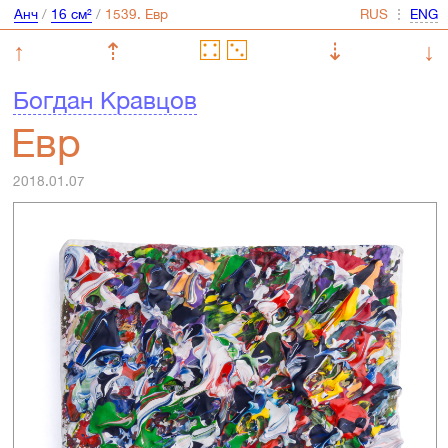
Анч
/
16 см²
/
⋮
↑
⇡
⇣
↓
Богдан Кравцов
Евр
2018.01.07