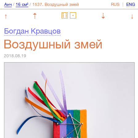
Анч
/
16 см²
/
⋮
↑
⇡
⇣
↓
Богдан Кравцов
Воздушный змей
2018.08.19