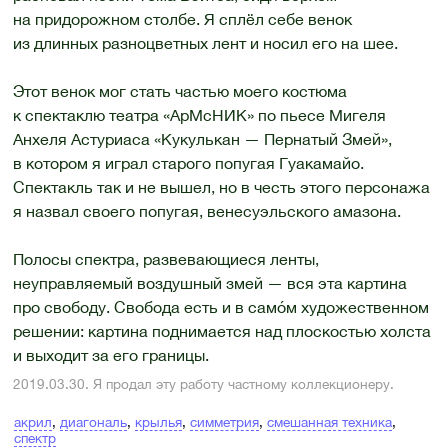
на придорожном столбе. Я сплёл себе венок
из длинных разноцветных лент и носил его на шее.
Этот венок мог стать частью моего костюма
к спектаклю театра «АрМсНИК» по пьесе Мигеля
Анхеля Астуриаса «Кукулькан — Пернатый Змей»,
в котором я играл старого попугая Гуакамайо.
Спектакль так и не вышел, но в честь этого персонажа
я назвал своего попугая, венесуэльского амазона.
Полосы спектра, развевающиеся ленты,
неуправляемый воздушный змей — вся эта картина
про свободу. Свобода есть и в самóм художественном
решении: картина поднимается над плоскостью холста
и выходит за его границы.
2019.03.30. Я продал эту работу частному коллекционеру.
акрил
,
диагональ
,
крылья
,
симметрия
,
смешанная техника
,
спектр