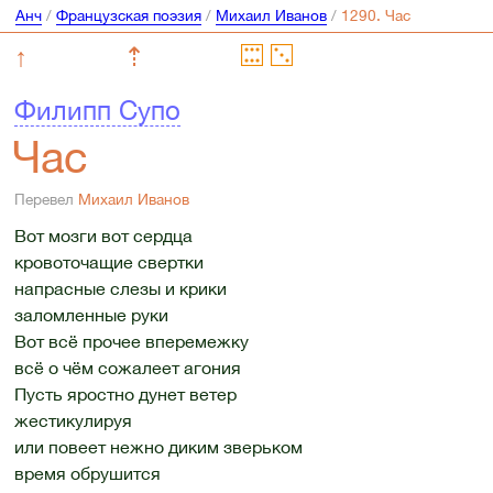
Анч
/
Французская поэзия
/
Михаил Иванов
/
↑
⇡
Филипп Супо
Час
Перевел
Михаил Иванов
Вот мозги вот сердца
кровоточащие свертки
напрасные слезы и крики
заломленные руки
Вот всё прочее вперемежку
всё о чём сожалеет агония
Пусть яростно дунет ветер
жестикулируя
или повеет нежно диким зверьком
время обрушится