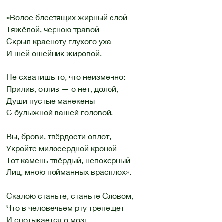
«Волос блестящих жирный слой
Тяжёлой, черною травой
Скрыл красноту глухого уха
И шей ошейник жировой.
Не схватишь то, что неизменно:
Прилив, отлив — о нет, долой,
Души пустые манекены
С булыжной вашей головой.
Вы, брови, твёрдости оплот,
Укройте милосердной кроной
Тот камень твёрдый, непокорный
Лиц, мною пойманных врасплох».
Скалою станьте, станьте Словом,
Что в человечьем рту трепещет
И спотыкается о мозг.