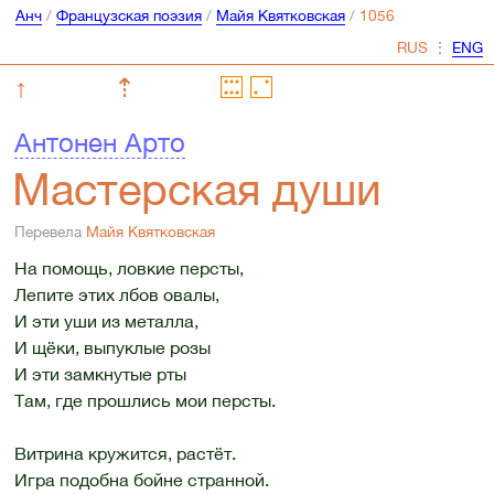
Анч
/
Французская поэзия
/
Майя Квятковская
/
⋮
↑
⇡
Антонен Арто
Мастерская души
Перевела
Майя Квятковская
На помощь, ловкие персты,
Лепите этих лбов овалы,
И эти уши из металла,
И щёки, выпуклые розы
И эти замкнутые рты
Там, где прошлись мои персты.
Витрина кружится, растёт.
Игра подобна бойне странной.