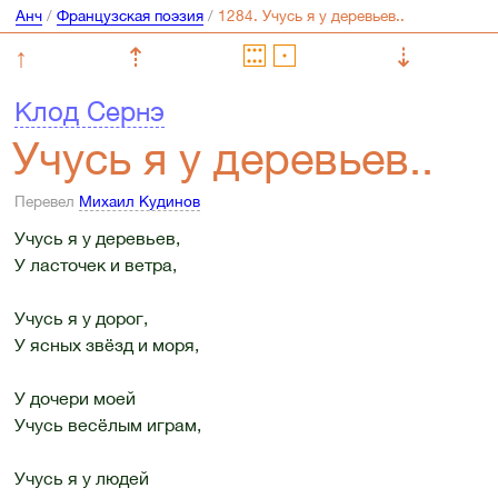
Анч
/
Французская поэзия
/
↑
⇡
⇣
Клод Сернэ
Учусь я у деревьев..
Перевел
Михаил Кудинов
Учусь я у деревьев,
У ласточек и ветра,
Учусь я у дорог,
У ясных звёзд и моря,
У дочери моей
Учусь весёлым играм,
Учусь я у людей