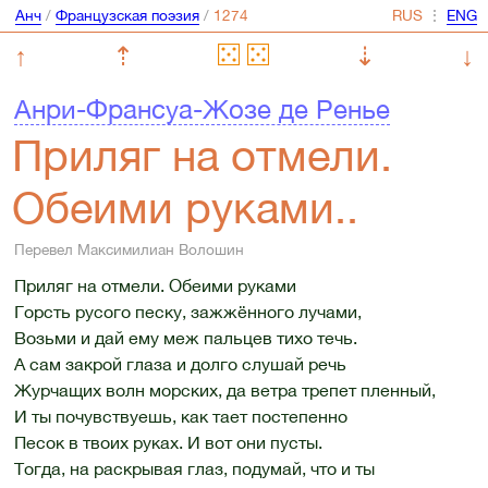
Анч
/
Французская поэзия
/
⋮
↑
⇡
⇣
↓
Анри-Франсуа-Жозе де Ренье
Приляг на отмели.
Обеими руками..
Перевел Максимилиан Волошин
Приляг на отмели. Обеими руками
Горсть русого песку, зажжённого лучами,
Возьми и дай ему меж пальцев тихо течь.
А сам закрой глаза и долго слушай речь
Журчащих волн морских, да ветра трепет пленный,
И ты почувствуешь, как тает постепенно
Песок в твоих руках. И вот они пусты.
Тогда, на раскрывая глаз, подумай, что и ты