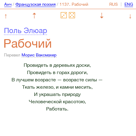
Анч
/
Французская поэзия
/
⋮
↑
⇡
⇣
↓
Поль Элюар
Рабочий
Перевел
Морис Ваксмахер
Провидеть в деревьях доски,
Провидеть в горах дороги,
В лучшем возрасте — возрасте силы —
Ткать железо, и камни месить,
И украшать природу
Человеческой красотою,
Работать.