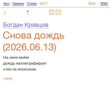
Анч
/
Записи
/
Стихи
/
⋮
↑
⇡
Богдан Кравцов
Снова дождь
(2026.06.13)
На окне моём
дождь каллиграфирует
стих на японском.
стихи