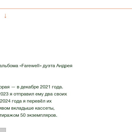
↓
альбома «Farewell» дуэта Андрея
орая — в декабре 2021 года.
2023 я отправил ему два своих
2024 года я перевёл их
сивом вкладыше кассеты,
тиражом 50 экземпляров.