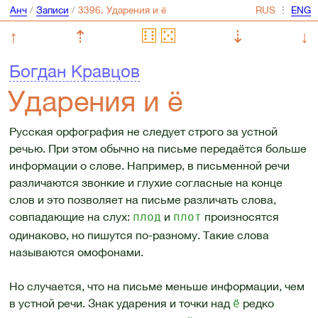
Анч
/
Записи
/
⋮
↑
⇡
⇣
↓
Богдан Кравцов
Ударения и ё
Русская орфография не следует строго за устной
речью. При этом обычно на письме передаётся больше
информации о слове. Например, в письменной речи
различаются звонкие и глухие согласные на конце
слов и это позволяет на письме различать слова,
совпадающие на слух:
и
произносятся
плод
плот
одинаково, но пишутся по-разному. Такие слова
называются омофонами.
Но случается, что на письме меньше информации, чем
в устной речи. Знак ударения и точки над
редко
ё