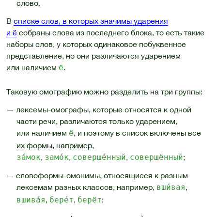
слово.
В
списке слов, в которых значимы ударения
и ё
собраны слова из последнего блока, то есть такие
наборы слов, у которых одинаковое побуквенное
представление, но они различаются ударением
или наличием
.
ё
Таковую омографию можно разделить на три группы:
— лексемы-омографы, которые относятся к одной
части речи, различаются только ударением,
или наличием
, и поэтому в список включены все
ё
их формы, например,
,
,
,
;
за́мок
замо́к
соверше́нный
совершённый
— словоформы-омонимы, относящиеся к разным
лексемам разных классов, например,
,
вши́вая
,
,
;
вшива́я
бере́т
берёт