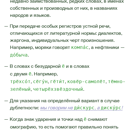
недавно заимствованных, редких словах, в именах
собственных и производных от них, в названиях
народов и языков.
— При передаче особых регистров устной речи,
отличающихся от литературной нормы: диалектов,
жаргона, индивидуальных черт произношения.
Например, моряки говорят
, а нефтяники —
компа́с
.
до́быча
— В словах с безударной
и в словах
ё
с двумя
. Например,
ё
,
,
,
,
трёхсо́т
сёгу́н
гёти́т
ковёр-самолёт
тёмно-
,
.
зелёный
четырёхзвёздочный
— Для указания на определённый вариант в случае
дублетности:
мы говорим не
, а
!
ди́скурс
дискýрс
— Когда знак ударения и точки над
снимают
ё
омографию, то есть помогают правильно понять