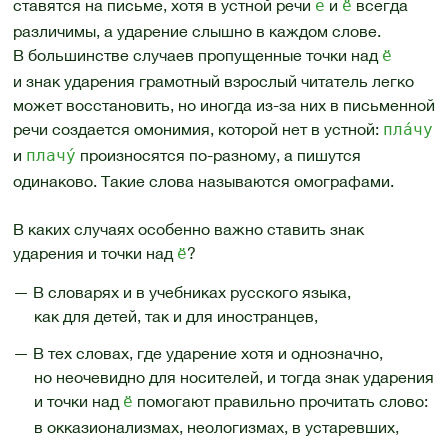
ставятся на письме, хотя в устной речи
и
всегда
е
ё
различимы, а ударение слышно в каждом слове.
В большинстве случаев пропущенные точки над
ё
и знак ударения грамотный взрослый читатель легко
может восстановить, но иногда из-за них в письменной
речи создается омонимия, которой нет в устной:
пла́чу
и
произносятся по-разному, а пишутся
плачу́
одинаково. Такие слова называются омографами.
В каких случаях особенно важно ставить знак
ударения и точки над
?
ё
— В словарях и в учебниках русского языка,
как для детей, так и для иностранцев,
— В тех словах, где ударение хотя и однозначно,
но неочевидно для носителей, и тогда знак ударения
и точки над
помогают правильно прочитать слово:
ё
в окказионализмах, неологизмах, в устаревших,