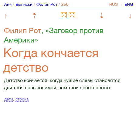
Анч
/
Выписки
/
Филип Рот
/
⋮
↑
⇡
⇣
↓
Филип Рот
, «Заговор против
Америки»
Когда кончается
детство
Детство кончается, когда чужие слёзы становятся
для тебя невыносимей, чем твои собственные.
дети
,
строка