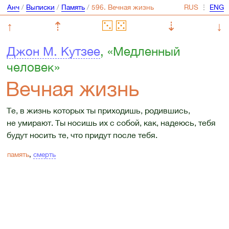
Анч
/
Выписки
/
Память
/
⋮
↑
⇡
⇣
↓
Джон М. Кутзее
, «Медленный
человек»
Вечная жизнь
Те, в жизнь которых ты приходишь, родившись,
не умирают. Ты носишь их с собой, как, надеюсь, тебя
будут носить те, что придут после тебя.
память
,
смерть