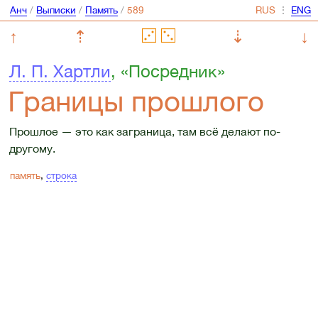
Анч
/
Выписки
/
Память
/
⋮
↑
⇡
⇣
↓
Л. П. Хартли
, «Посредник»
Границы прошлого
Прошлое — это как заграница, там всё делают по-
другому.
память
,
строка