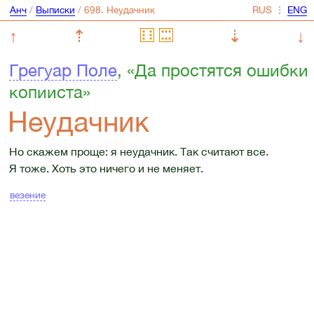
Анч
/
Выписки
/
⋮
↑
⇡
⇣
↓
Грегуар Поле
, «Да простятся ошибки
копииста»
Неудачник
Но скажем проще: я неудачник. Так считают все.
Я тоже. Хоть это ничего и не меняет.
везение