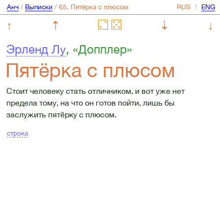
Анч
/
Выписки
/
⋮
↑
⇡
⇣
↓
Эрленд Лу
, «Допплер»
Пятёрка с плюсом
Стоит человеку стать отличником, и вот уже нет
предела тому, на что он готов пойти, лишь бы
заслужить пятёрку с плюсом.
строка