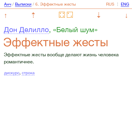
Анч
/
Выписки
/
⋮
↑
⇡
⇣
↓
Дон Делилло
, «Белый шум»
Эффектные жесты
Эффектные жесты вообще делают жизнь человека
романтичнее.
дискурс
,
строка