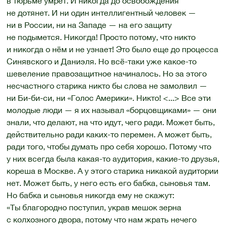
в тюрьме умрёт. И никогда до освобождения
не дотянет. И ни один интеллигентный человек —
ни в России, ни на Западе — на его защиту
не подымется. Никогда! Просто потому, что никто
и никогда о нём и не узнает! Это было еще до процесса
Синявского и Даниэля. Но всё-таки уже какое-то
шевеление правозащитное начиналось. Но за этого
несчастного старика никто бы слова не замолвил —
ни Би-би-си, ни «Голос Америки». Никто! <...> Все эти
молодые люди — я их называл «борцовщиками» — они
знали, что делают, на что идут, чего ради. Может быть,
действительно ради каких-то перемен. А может быть,
ради того, чтобы думать про себя хорошо. Потому что
у них всегда была какая-то аудитория, какие-то друзья,
кореша в Москве. А у этого старика никакой аудитории
нет. Может быть, у него есть его бабка, сыновья там.
Но бабка и сыновья никогда ему не скажут:
«Ты благородно поступил, украв мешок зерна
с колхозного двора, потому что нам жрать нечего