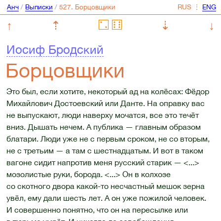
Анч
/
Выписки
/
⋮
↑
⇡
⇣
↓
Иосиф Бродский
Борцовщики
Это был, если хотите, некоторый ад на колёсах: Фёдор
Михайлович Достоевский или Данте. На оправку вас
не выпускают, люди наверху мочатся, все это течёт
вниз. Дышать нечем. А публика — главным образом
блатари. Люди уже не с первым сроком, не со вторым,
не с третьим — а там с шестнадцатым. И вот в таком
вагоне сидит напротив меня русский старик — <...>
мозолистые руки, борода. <...> Он в колхозе
со скотного двора какой-то несчастный мешок зерна
увёл, ему дали шесть лет. А он уже пожилой человек.
И совершенно понятно, что он на пересылке или