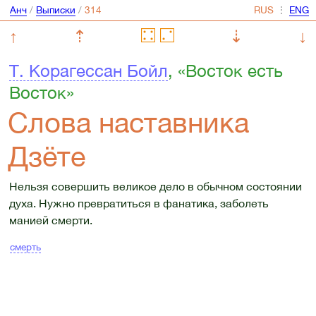
Анч
/
Выписки
/
⋮
↑
⇡
⇣
↓
Т. Корагессан Бойл
, «Восток есть
Восток»
Слова наставника
Дзёте
Нельзя совершить великое дело в обычном состоянии
духа. Нужно превратиться в фанатика, заболеть
манией смерти.
смерть