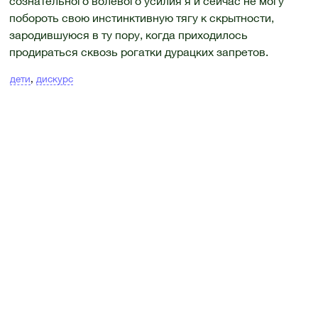
сознательного волевого усилия я и сейчас не могу
побороть свою инстинктивную тягу к скрытности,
зародившуюся в ту пору, когда приходилось
продираться сквозь рогатки дурацких запретов.
дети
,
дискурс