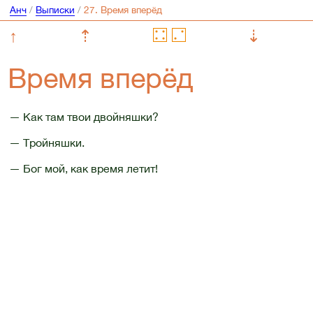
Анч
/
Выписки
/
↑
⇡
⇣
Время вперёд
— Как там твои двойняшки?
— Тройняшки.
— Бог мой, как время летит!