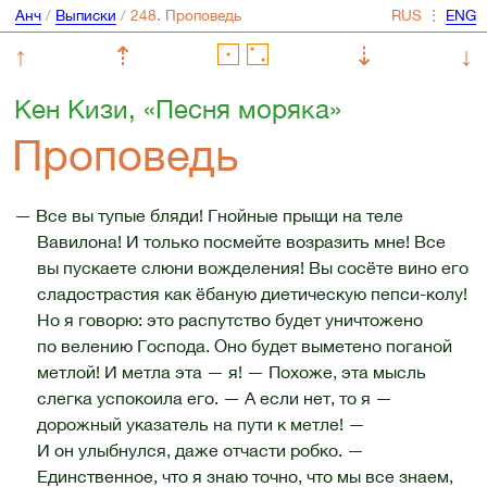
Анч
/
Выписки
/
⋮
↑
⇡
⇣
↓
Кен Кизи, «Песня моряка»
Проповедь
— Все вы тупые бляди! Гнойные прыщи на теле
Вавилона! И только посмейте возразить мне! Все
вы пускаете слюни вожделения! Вы сосёте вино его
сладострастия как ёбаную диетическую пепси-колу!
Но я говорю: это распутство будет уничтожено
по велению Господа. Оно будет выметено поганой
метлой! И метла эта — я! — Похоже, эта мысль
слегка успокоила его. — А если нет, то я —
дорожный указатель на пути к метле! —
И он улыбнулся, даже отчасти робко. —
Единственное, что я знаю точно, что мы все знаем,