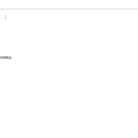
↓
лива.