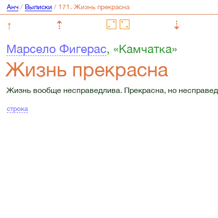
Анч
/
Выписки
/
↑
⇡
⇣
Марсело Фигерас
, «Камчатка»
Жизнь прекрасна
Жизнь вообще несправедлива. Прекрасна, но несправед
строка