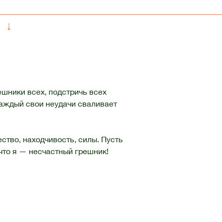
↓
ешники всех, подстричь всех
 каждый свои неудачи сваливает
ство, находчивость, силы. Пусть
, что я — несчастный грешник!