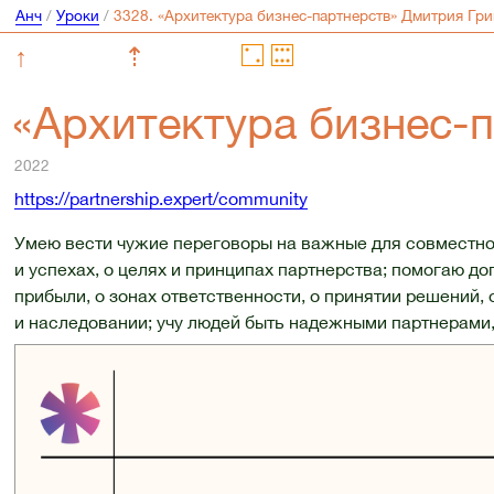
Анч
/
Уроки
/
↑
⇡
«Архитектура бизнес-
2022
https://partnership.expert/community
Умею вести чужие переговоры на важные для совместног
и успехах, о целях и принципах партнерства; помогаю д
прибыли, о зонах ответственности, о принятии решений,
и наследовании; учу людей быть надежными партнерами