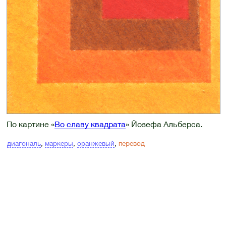
По картине «
Во славу квадрата
» Йозефа Альберса.
диагональ
,
маркеры
,
оранжевый
,
перевод