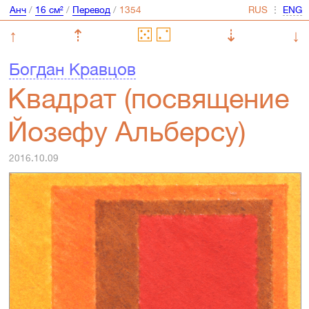
Анч
/
16 см²
/
Перевод
/
⋮
↑
⇡
⇣
↓
Богдан Кравцов
Квадрат (посвящение
Йозефу Альберсу)
2016.10.09